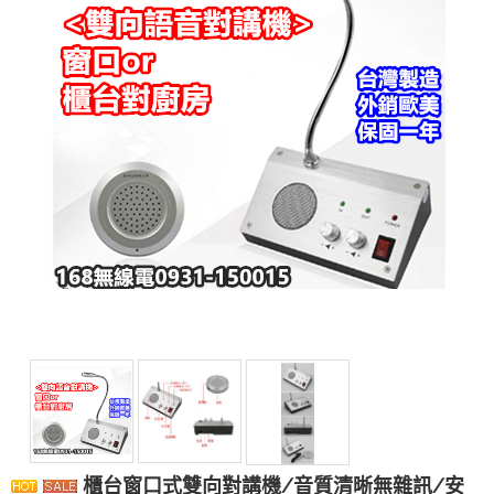
櫃台窗口式雙向對講機/音質清晰無雜訊/安