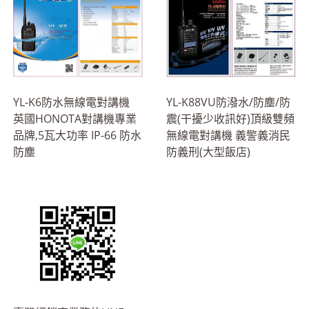
YL-K6防水無線電對講機
YL-K88VU防潑水/防塵/防
英國HONOTA對講機專業
震(干擾少收訊好)頂級雙頻
品牌,5瓦大功率 IP-66 防水
無線電對講機 義警義消民
防塵
防義刑(大型飯店)