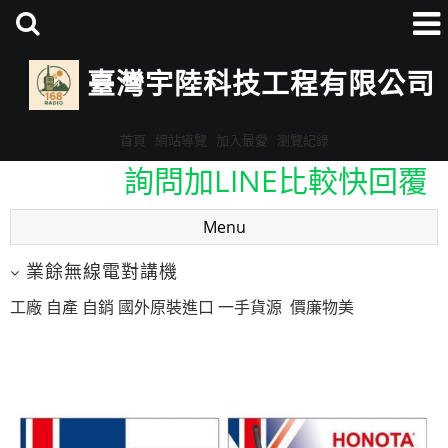
臺灣宇陸科技工程有限公司
首頁
網站導覽
加入最愛
瀏覽紀錄
詢問加LINE比較快回覆
ID:@eav3678v
Menu
詢問加LINE比較快回覆
業餘無線電對講機
ID:@eav3678v
工廠 自產 自銷 國外原裝進口 一手貨源 價廉物美