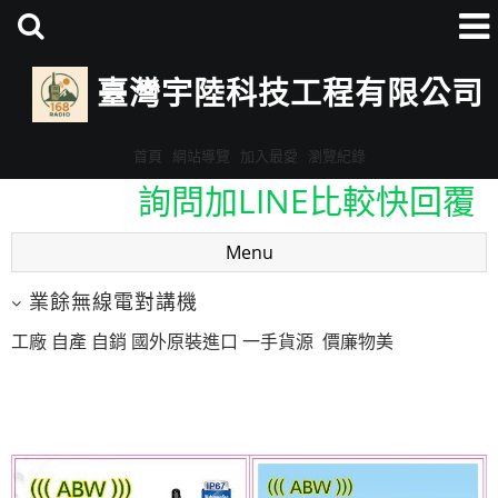
臺灣宇陸科技工程有限公司
首頁
網站導覽
加入最愛
瀏覽紀錄
詢問加LINE比較快回覆
ID:@eav3678v
Menu
詢問加LINE比較快回覆
業餘無線電對講機
ID:@eav3678v
工廠 自產 自銷 國外原裝進口 一手貨源 價廉物美