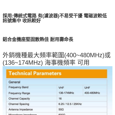
採用:傳統式電路 有(濾波器)不易受干擾 電磁波較低
訊號集中 收訊較好
鋁合金機座堅固散熱佳 耐用壽命長
外銷機種最大頻率範圍(400~480MHz)或
(136~174MHz) 海事機頻率 可用