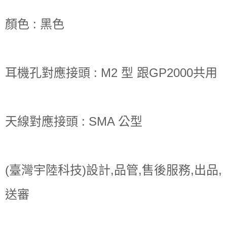
顏色 : 黑色
耳機孔對應接頭 : M2 型 跟GP2000共用
天線對應接頭 : SMA 公型
(臺灣宇陸科技)設計,品管,售後服務,出品,
送審