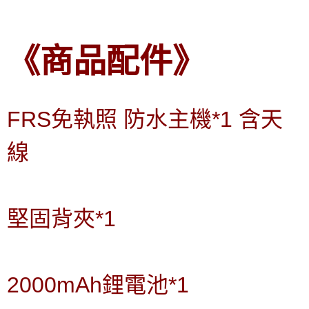
《商品配件》
FRS免執照 防水主機*1 含天
線
堅固背夾*1
2000mAh鋰電池*1