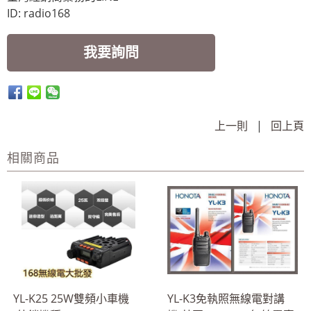
ID: radio168
我要詢問
上一則
|
回上頁
相關商品
YL-K25 25W雙頻小車機
YL-K3免執照無線電對講