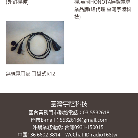
(外銷機種)
機,英國HONOTA無線電專
業品牌(總代理:臺灣宇陸科
技)
無線電耳麥 耳掛式R12
臺灣宇陸科技
國內業務門市聯絡電話：03-5532618
門市E-mail：5532618@gmail.com
外銷業務電話: 台灣0931-150015
中國136 6602 3814 WeChat ID radio168tw