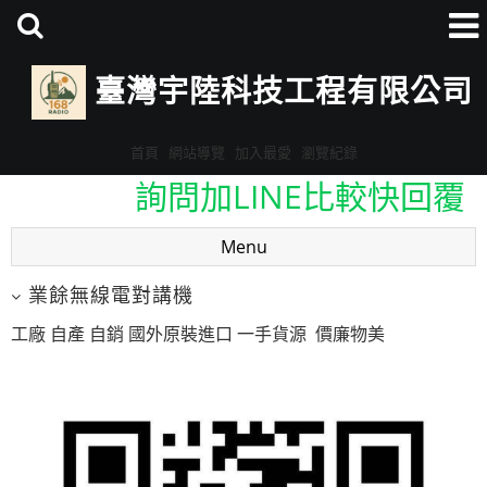
臺灣宇陸科技工程有限公司
首頁
網站導覽
加入最愛
瀏覽紀錄
詢問加LINE比較快回覆
ID:@eav3678v
Menu
詢問加LINE比較快回覆
業餘無線電對講機
ID:@eav3678v
工廠 自產 自銷 國外原裝進口 一手貨源 價廉物美