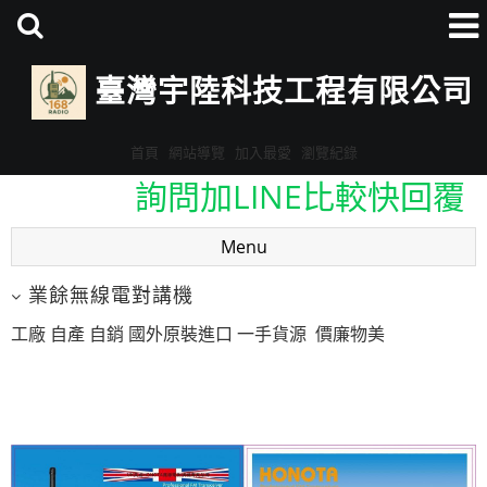
臺灣宇陸科技工程有限公司
首頁
網站導覽
加入最愛
瀏覽紀錄
詢問加LINE比較快回覆
ID:@eav3678v
Menu
詢問加LINE比較快回覆
業餘無線電對講機
ID:@eav3678v
工廠 自產 自銷 國外原裝進口 一手貨源 價廉物美