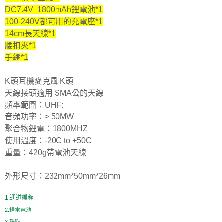
DC7.4V 1800mAh鋰電池*1
100-240V都可用的充電座*1
14cm長天線*1
腰扣夾*1
手繩*1
K頭耳機麥克風 K頭
天線接頭適用 SMA公的天線
頻率範圍：UHF:
音頻功率：> 50MW
聚合物鋰電：1800MHZ
使用溫度：-20C to +50C
重量：420g帶電池天線
外形尺寸：232mm*50mm*26mm
1.通道編程
2.鋰電電池
3.靜噪