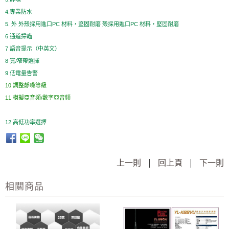
4.專業防水
5. 外 外殼採用進口PC 材料，堅固耐磨
殻採用進口PC 材料，堅固耐磨
6 通道掃瞄
7 語音提示（中英文）
8 寬/窄帶選擇
9 低電量告警
10 調整靜噪等級
11 模擬亞音頻/數字亞音頻
12 高低功率選擇
上一則
|
回上頁
|
下一則
相關商品