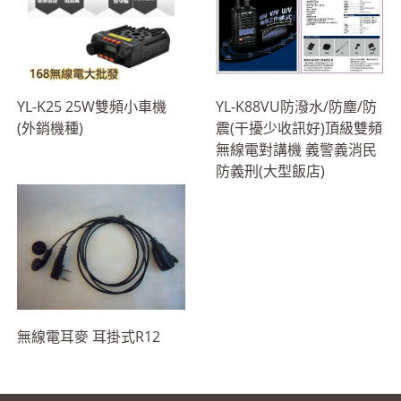
YL-K25 25W雙頻小車機
YL-K88VU防潑水/防塵/防
(外銷機種)
震(干擾少收訊好)頂級雙頻
無線電對講機 義警義消民
防義刑(大型飯店)
無線電耳麥 耳掛式R12