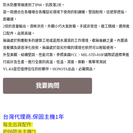
防水防塵等級達到了IP66，抗跌落2米。
是一款適合在各種場合各種惡劣環境下使用的對講機，堅固耐用，信號穿透強，
距離遠，
2倍的音量輸出，清晰洪亮，外觀小巧大氣耐看，手感非常佳，做工精細，選用進
口配件，品質高端。
無論處於粉塵較多的建築工地或是雨水潮濕的工作環境，都無後顧之憂。內置語
音壓擴及語音淨化技術，無論處於惡劣吵雜的環境也依然可以輕鬆使用。
外型美觀、結構堅固、性能可靠，參照美國FCC、MIL-STD-810F國際認證標準進
行設計及生產，進行全面的高溫、低溫、濕度、振動、衝擊等測試
YL-K6是您值得信任的好夥伴。HONOTA出品，必屬精品。
我要詢問
台灣代理商,保固主機1年
每支出貨配件:
IP66防水主機*1